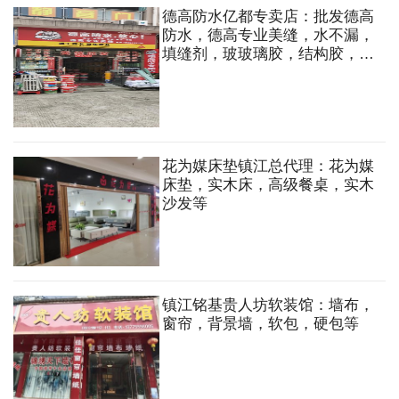
德高防水亿都专卖店：批发德高
防水，德高专业美缝，水不漏，
填缝剂，玻玻璃胶，结构胶，强
效瓷砖背胶，兼批立邦油漆，油
漆辅料
花为媒床垫镇江总代理：花为媒
床垫，实木床，高级餐桌，实木
沙发等
镇江铭基贵人坊软装馆：墙布，
窗帘，背景墙，软包，硬包等