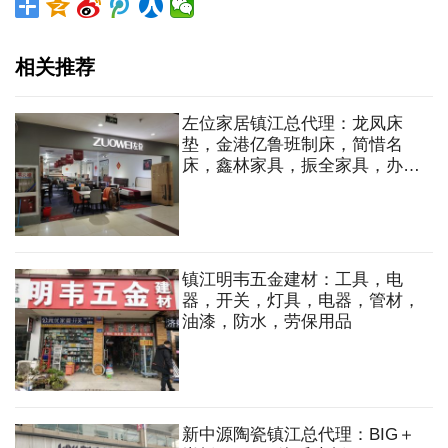
相关推荐
左位家居镇江总代理：龙凤床
垫，金港亿鲁班制床，简惜名
床，鑫林家具，振全家具，办公
家具，橱柜，衣柜，沙发，床，
床垫，餐桌，餐椅
镇江明韦五金建材：工具，电
器，开关，灯具，电器，管材，
油漆，防水，劳保用品
新中源陶瓷镇江总代理：BIG＋