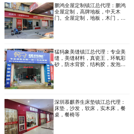
鹏鸿全屋定制镇江总代理：鹏鸿
全屋定制，高牌地板，中天木
门。全屋定制，地板，木门，五
金，蜂窝大板吊顶，免漆板，木
工板，阻燃板，欧松板，石膏板
等
猛犸象美缝镇江总代理：专业美
缝，美缝材料，真瓷王，环氧彩
砂，防水背胶，结构胶，发泡
剂，集成吊顶等
深圳慕麒养生床垫镇江总代理：
床垫，沙发，软床，实木床，餐
桌，餐椅等