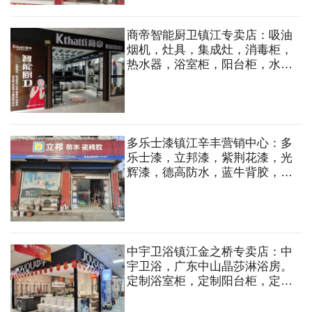
商帝智能厨卫镇江专卖店：吸油
烟机，灶具，集成灶，消毒柜，
热水器，浴室柜，阳台柜，水
槽，马桶，花洒，龙头等
多乐士漆镇江辛丰营销中心：多
乐士漆，立邦漆，紫荆花漆，光
辉漆，德高防水，蓝牛背胶，立
邦防水，墙纸，墙布，涂料
中宇卫浴镇江金之桥专卖店：中
宇卫浴，广东中山晶莎淋浴房。
定制浴室柜，定制阳台柜，定制
淋浴房，马桶洁具，龙头花洒，
水槽，五金挂件等