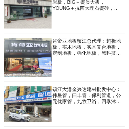
岩板，BIG＋瓷质大板，
YOUNG＋抗菌大理石瓷砖，现
代仿古砖，大理石瓷砖，臻石石
英砖
肯帝亚地板镇江总代理：超极地
板，实木地板，实木复合地板，
定制地板，强化地板，黑科技地
板，整屋定制，超极墙板，木门
等
镇江大港金兴达建材批发中心：
伟星管，曰丰管，保利管道，公
元优家管，九牧卫浴，四季沭歌
厨电，公牛开关，施耐德开关，
公牛照明，欧普照明，电动工
具，钢管，波纹管等