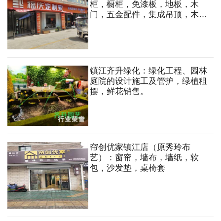
柜，橱柜，免漆板，地板，木
门，五金配件，集成吊顶，木工
板，多层板，石膏板，轻钢龙
骨，木方等
镇江齐升绿化：绿化工程、园林
庭院的设计施工及管护，绿植租
摆，鲜花销售。
帘创优家镇江店（原秀玲布
艺）：窗帘，墙布，墙纸，软
包，沙发垫，桌椅套