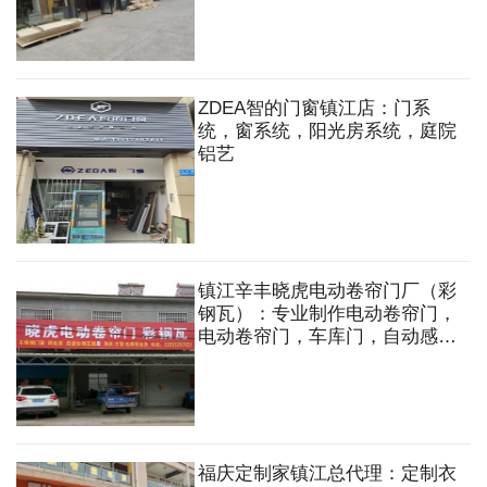
板，地板，木门，五金配件，集
成吊顶，木工板，多层板，石膏
板，轻钢龙骨，木方等
ZDEA智的门窗镇江店：门系
统，窗系统，阳光房系统，庭院
铝艺
镇江辛丰晓虎电动卷帘门厂（彩
钢瓦）：专业制作电动卷帘门，
电动卷帘门，车库门，自动感应
伸缩门，彩钢瓦，夹芯板，透明
瓦，角铁方管搭建各类房子，雨
棚，不锈钢门窗，铝合金门窗，
电焊等
福庆定制家镇江总代理：定制衣