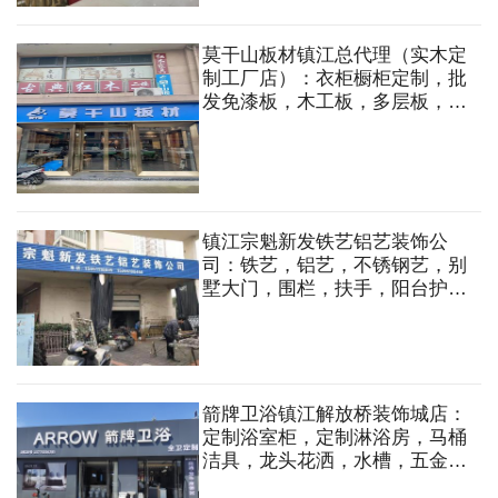
莫干山板材镇江总代理（实木定
制工厂店）：衣柜橱柜定制，批
发免漆板，木工板，多层板，轻
钢龙骨，石膏板等各类装饰材料
镇江宗魁新发铁艺铝艺装饰公
司：铁艺，铝艺，不锈钢艺，别
墅大门，围栏，扶手，阳台护
栏，防盗窗，旋转楼梯，钢结
构，厂房夹心板门，铜门，广告
牌制作。
箭牌卫浴镇江解放桥装饰城店：
定制浴室柜，定制淋浴房，马桶
洁具，龙头花洒，水槽，五金挂
件，晾衣机等