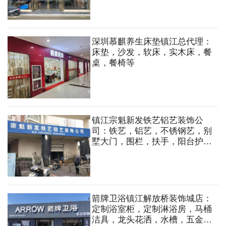
深圳慕麒养生床垫镇江总代理：
床垫，沙发，软床，实木床，餐
桌，餐椅等
镇江宗魁新发铁艺铝艺装饰公
司：铁艺，铝艺，不锈钢艺，别
墅大门，围栏，扶手，阳台护
栏，防盗窗，旋转楼梯，钢结
构，厂房夹心板门，铜门，广告
牌制作。
箭牌卫浴镇江解放桥装饰城店：
定制浴室柜，定制淋浴房，马桶
洁具，龙头花洒，水槽，五金挂