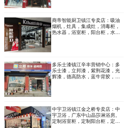
商帝智能厨卫镇江专卖店：吸油
烟机，灶具，集成灶，消毒柜，
热水器，浴室柜，阳台柜，水
槽，马桶，花洒，龙头等
多乐士漆镇江辛丰营销中心：多
乐士漆，立邦漆，紫荆花漆，光
辉漆，德高防水，蓝牛背胶，立
邦防水，墙纸，墙布，涂料
中宇卫浴镇江金之桥专卖店：中
宇卫浴，广东中山晶莎淋浴房。
定制浴室柜，定制阳台柜，定制
淋浴房，马桶洁具，龙头花洒，