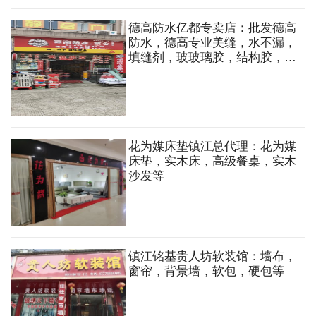
德高防水亿都专卖店：批发德高
防水，德高专业美缝，水不漏，
填缝剂，玻玻璃胶，结构胶，强
效瓷砖背胶，兼批立邦油漆，油
漆辅料
花为媒床垫镇江总代理：花为媒
床垫，实木床，高级餐桌，实木
沙发等
镇江铭基贵人坊软装馆：墙布，
窗帘，背景墙，软包，硬包等