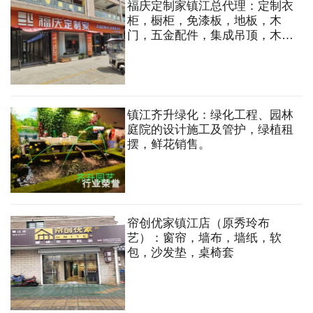
福庆定制家镇江总代理：定制衣
柜，橱柜，免漆板，地板，木
门，五金配件，集成吊顶，木工
板，多层板，石膏板，轻钢龙
骨，木方等
镇江齐升绿化：绿化工程、园林
庭院的设计施工及管护，绿植租
摆，鲜花销售。
帘创优家镇江店（原秀玲布
艺）：窗帘，墙布，墙纸，软
包，沙发垫，桌椅套