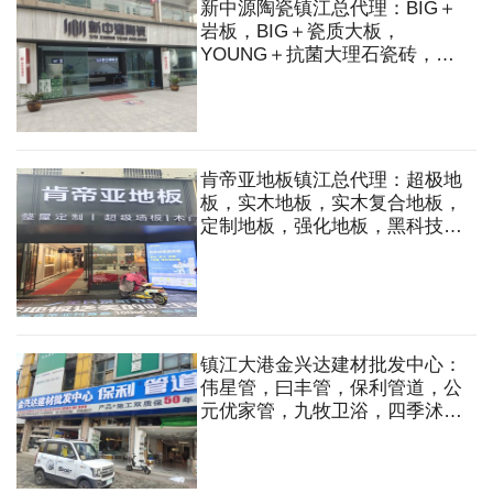
新中源陶瓷镇江总代理：BIG＋
岩板，BIG＋瓷质大板，
YOUNG＋抗菌大理石瓷砖，现
代仿古砖，大理石瓷砖，臻石石
英砖
肯帝亚地板镇江总代理：超极地
板，实木地板，实木复合地板，
定制地板，强化地板，黑科技地
板，整屋定制，超极墙板，木门
等
镇江大港金兴达建材批发中心：
伟星管，曰丰管，保利管道，公
元优家管，九牧卫浴，四季沭歌
厨电，公牛开关，施耐德开关，
公牛照明，欧普照明，电动工
具，钢管，波纹管等