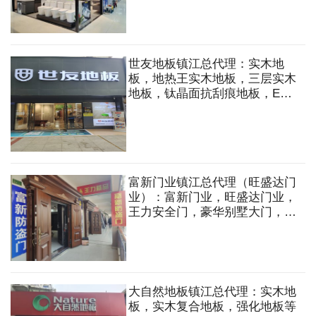
水槽，五金挂件等
世友地板镇江总代理：实木地
板，地热王实木地板，三层实木
地板，钛晶面抗刮痕地板，ENF
级实木复合地板等
富新门业镇江总代理（旺盛达门
业）：富新门业，旺盛达门业，
王力安全门，豪华别墅大门，铸
铝门，铜门，庭院门，室内木
门，防火门，卷帘门，车库门，
楼宇门，防盗门，防盗窗，防火
窗，指纹密码锁等
大自然地板镇江总代理：实木地
板，实木复合地板，强化地板等