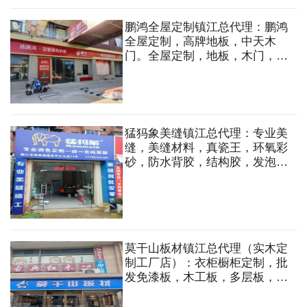
鹏鸿全屋定制镇江总代理：鹏鸿
全屋定制，高牌地板，中天木
门。全屋定制，地板，木门，五
金，蜂窝大板吊顶，免漆板，木
工板，阻燃板，欧松板，石膏板
等
猛犸象美缝镇江总代理：专业美
缝，美缝材料，真瓷王，环氧彩
砂，防水背胶，结构胶，发泡
剂，集成吊顶等
莫干山板材镇江总代理（实木定
制工厂店）：衣柜橱柜定制，批
发免漆板，木工板，多层板，轻
钢龙骨，石膏板等各类装饰材料