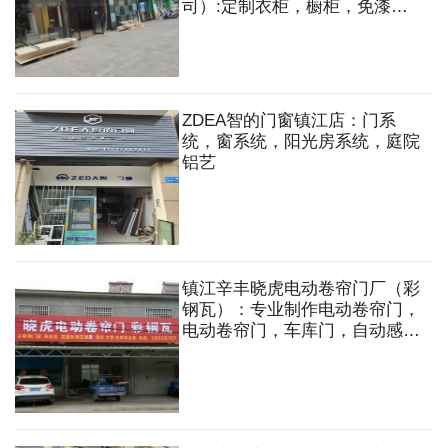
司）:定制衣柜，橱柜，免漆
板，地板，木门，五金配件，集
成吊顶，木工板，多层板，石膏
板，轻钢龙骨，木方等
ZDEA智的门窗镇江店：门系
统，窗系统，阳光房系统，庭院
铝艺
镇江辛丰晓虎电动卷帘门厂（彩
钢瓦）：专业制作电动卷帘门，
电动卷帘门，车库门，自动感应
伸缩门，彩钢瓦，夹芯板，透明
瓦，角铁方管搭建各类房子，雨
棚，不锈钢门窗，铝合金门窗，
电焊等