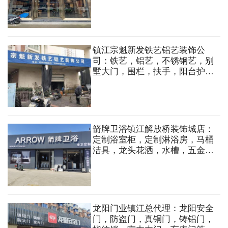
镇江宗魁新发铁艺铝艺装饰公
司：铁艺，铝艺，不锈钢艺，别
墅大门，围栏，扶手，阳台护
栏，防盗窗，旋转楼梯，钢结
构，厂房夹心板门，铜门，广告
牌制作。
箭牌卫浴镇江解放桥装饰城店：
定制浴室柜，定制淋浴房，马桶
洁具，龙头花洒，水槽，五金挂
件，晾衣机等
龙阳门业镇江总代理：龙阳安全
门，防盗门，真铜门，铸铝门，