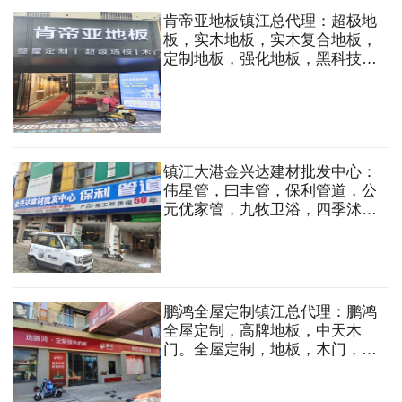
肯帝亚地板镇江总代理：超极地
板，实木地板，实木复合地板，
定制地板，强化地板，黑科技地
板，整屋定制，超极墙板，木门
等
镇江大港金兴达建材批发中心：
伟星管，曰丰管，保利管道，公
元优家管，九牧卫浴，四季沭歌
厨电，公牛开关，施耐德开关，
公牛照明，欧普照明，电动工
具，钢管，波纹管等
鹏鸿全屋定制镇江总代理：鹏鸿
全屋定制，高牌地板，中天木
门。全屋定制，地板，木门，五
金，蜂窝大板吊顶，免漆板，木
工板，阻燃板，欧松板，石膏板