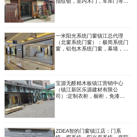
指纹锁，室内木门，车库门等。
定做各种规格式样的非标防盗门
一米阳光系统门窗镇江总代理
（北窗系统门窗）：极简系统门
窗，铝包木系统门窗，幕墙，系
统仿古窗，系统阳光房
宝源无醛精木板镇江营销中心
（镇江新区乐源建材有限公
司）:定制衣柜，橱柜，免漆
板，地板，木门，五金配件，集
成吊顶，木工板，多层板，石膏
板，轻钢龙骨，木方等
ZDEA智的门窗镇江店：门系