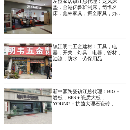
左位家居镇江总代理：龙凤床
垫，金港亿鲁班制床，简惜名
床，鑫林家具，振全家具，办公
家具，橱柜，衣柜，沙发，床，
床垫，餐桌，餐椅
镇江明韦五金建材：工具，电
器，开关，灯具，电器，管材，
油漆，防水，劳保用品
新中源陶瓷镇江总代理：BIG＋
岩板，BIG＋瓷质大板，
YOUNG＋抗菌大理石瓷砖，现
代仿古砖，大理石瓷砖，臻石石
英砖