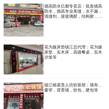
德高防水亿都专卖店：批发德高
防水，德高专业美缝，水不漏，
填缝剂，玻玻璃胶，结构胶，强
效瓷砖背胶，兼批立邦油漆，油
漆辅料
花为媒床垫镇江总代理：花为媒
床垫，实木床，高级餐桌，实木
沙发等
镇江铭基贵人坊软装馆：墙布，
窗帘，背景墙，软包，硬包等