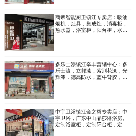
商帝智能厨卫镇江专卖店：吸油
烟机，灶具，集成灶，消毒柜，
热水器，浴室柜，阳台柜，水
槽，马桶，花洒，龙头等
多乐士漆镇江辛丰营销中心：多
乐士漆，立邦漆，紫荆花漆，光
辉漆，德高防水，蓝牛背胶，立
邦防水，墙纸，墙布，涂料
中宇卫浴镇江金之桥专卖店：中
宇卫浴，广东中山晶莎淋浴房。
定制浴室柜，定制阳台柜，定制
淋浴房，马桶洁具，龙头花洒，