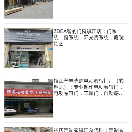
板，地板，木门，五金配件，集
成吊顶，木工板，多层板，石膏
板，轻钢龙骨，木方等
ZDEA智的门窗镇江店：门系
统，窗系统，阳光房系统，庭院
铝艺
镇江辛丰晓虎电动卷帘门厂（彩
钢瓦）：专业制作电动卷帘门，
电动卷帘门，车库门，自动感应
伸缩门，彩钢瓦，夹芯板，透明
瓦，角铁方管搭建各类房子，雨
棚，不锈钢门窗，铝合金门窗，
电焊等
福庆定制家镇江总代理：定制衣