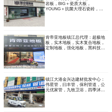
岩板，BIG＋瓷质大板，
YOUNG＋抗菌大理石瓷砖，现
代仿古砖，大理石瓷砖，臻石石
英砖
肯帝亚地板镇江总代理：超极地
板，实木地板，实木复合地板，
定制地板，强化地板，黑科技地
板，整屋定制，超极墙板，木门
等
镇江大港金兴达建材批发中心：
伟星管，曰丰管，保利管道，公
元优家管，九牧卫浴，四季沭歌
厨电，公牛开关，施耐德开关，
公牛照明，欧普照明，电动工
具，钢管，波纹管等