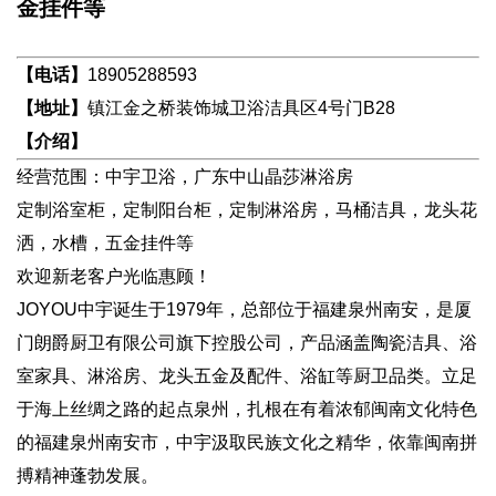
金挂件等
【电话】
18905288593
【地址】
镇江金之桥装饰城卫浴洁具区4号门B28
【介绍】
经营范围：中宇卫浴，广东中山晶莎淋浴房
定制浴室柜，定制阳台柜，定制淋浴房，马桶洁具，龙头花
洒，水槽，五金挂件等
欢迎新老客户光临惠顾！
JOYOU中宇诞生于1979年，总部位于福建泉州南安，是厦
门朗爵厨卫有限公司旗下控股公司，产品涵盖陶瓷洁具、浴
室家具、淋浴房、龙头五金及配件、浴缸等厨卫品类。立足
于海上丝绸之路的起点泉州，扎根在有着浓郁闽南文化特色
的福建泉州南安市，中宇汲取民族文化之精华，依靠闽南拼
搏精神蓬勃发展。