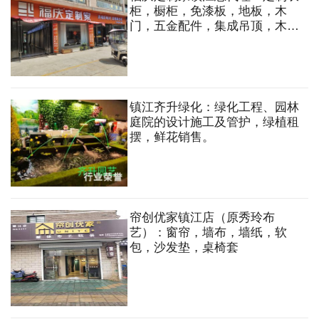
柜，橱柜，免漆板，地板，木
门，五金配件，集成吊顶，木工
板，多层板，石膏板，轻钢龙
骨，木方等
镇江齐升绿化：绿化工程、园林
庭院的设计施工及管护，绿植租
摆，鲜花销售。
帘创优家镇江店（原秀玲布
艺）：窗帘，墙布，墙纸，软
包，沙发垫，桌椅套