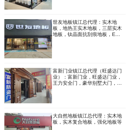
水槽，五金挂件等
世友地板镇江总代理：实木地
板，地热王实木地板，三层实木
地板，钛晶面抗刮痕地板，ENF
级实木复合地板等
富新门业镇江总代理（旺盛达门
业）：富新门业，旺盛达门业，
王力安全门，豪华别墅大门，铸
铝门，铜门，庭院门，室内木
门，防火门，卷帘门，车库门，
楼宇门，防盗门，防盗窗，防火
窗，指纹密码锁等
大自然地板镇江总代理：实木地
板，实木复合地板，强化地板等