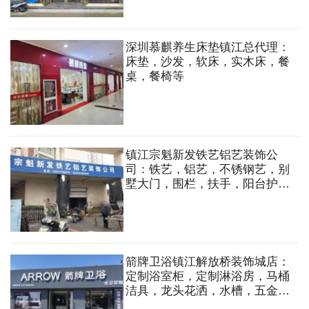
深圳慕麒养生床垫镇江总代理：
床垫，沙发，软床，实木床，餐
桌，餐椅等
镇江宗魁新发铁艺铝艺装饰公
司：铁艺，铝艺，不锈钢艺，别
墅大门，围栏，扶手，阳台护
栏，防盗窗，旋转楼梯，钢结
构，厂房夹心板门，铜门，广告
牌制作。
箭牌卫浴镇江解放桥装饰城店：
定制浴室柜，定制淋浴房，马桶
洁具，龙头花洒，水槽，五金挂
件，晾衣机等