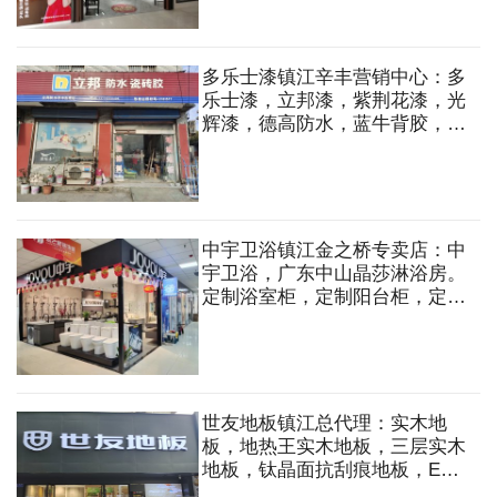
多乐士漆镇江辛丰营销中心：多
乐士漆，立邦漆，紫荆花漆，光
辉漆，德高防水，蓝牛背胶，立
邦防水，墙纸，墙布，涂料
中宇卫浴镇江金之桥专卖店：中
宇卫浴，广东中山晶莎淋浴房。
定制浴室柜，定制阳台柜，定制
淋浴房，马桶洁具，龙头花洒，
水槽，五金挂件等
世友地板镇江总代理：实木地
板，地热王实木地板，三层实木
地板，钛晶面抗刮痕地板，ENF
级实木复合地板等