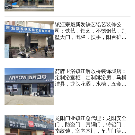
镇江宗魁新发铁艺铝艺装饰公
司：铁艺，铝艺，不锈钢艺，别
墅大门，围栏，扶手，阳台护
栏，防盗窗，旋转楼梯，钢结
构，厂房夹心板门，铜门，广告
牌制作。
箭牌卫浴镇江解放桥装饰城店：
定制浴室柜，定制淋浴房，马桶
洁具，龙头花洒，水槽，五金挂
件，晾衣机等
龙阳门业镇江总代理：龙阳安全
门，防盗门，真铜门，铸铝门，
指纹锁，室内木门，车库门等。