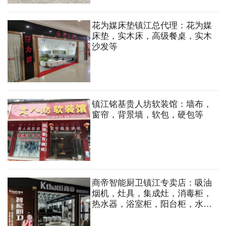
花为媒床垫镇江总代理：花为媒
床垫，实木床，高级餐桌，实木
沙发等
镇江铭基贵人坊软装馆：墙布，
窗帘，背景墙，软包，硬包等
商帝智能厨卫镇江专卖店：吸油
烟机，灶具，集成灶，消毒柜，
热水器，浴室柜，阳台柜，水
槽，马桶，花洒，龙头等