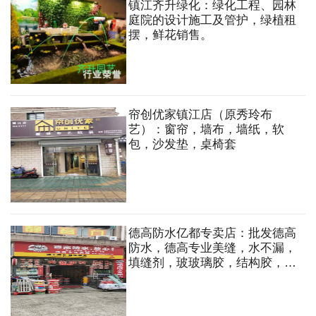
镇江齐升绿化：绿化工程、园林
庭院的设计施工及管护，绿植租
摆，鲜花销售。
帘创优家镇江店（原秀玲布
艺）：窗帘，墙布，墙纸，软
包，沙发垫，桌椅套
德高防水亿都专卖店：批发德高
防水，德高专业美缝，水不漏，
填缝剂，玻玻璃胶，结构胶，强
效瓷砖背胶，兼批立邦油漆，油
漆辅料