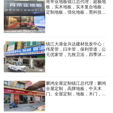
肯帝亚地板镇江总代理：超极地
板，实木地板，实木复合地板，
定制地板，强化地板，黑科技地
板，整屋定制，超极墙板，木门
等
镇江大港金兴达建材批发中心：
伟星管，曰丰管，保利管道，公
元优家管，九牧卫浴，四季沭歌
厨电，公牛开关，施耐德开关，
公牛照明，欧普照明，电动工
具，钢管，波纹管等
鹏鸿全屋定制镇江总代理：鹏鸿
全屋定制，高牌地板，中天木
门。全屋定制，地板，木门，五
金，蜂窝大板吊顶，免漆板，木
工板，阻燃板，欧松板，石膏板
等