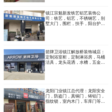
镇江宗魁新发铁艺铝艺装饰公
司：铁艺，铝艺，不锈钢艺，别
墅大门，围栏，扶手，阳台护
栏，防盗窗，旋转楼梯，钢结
构，厂房夹心板门，铜门，广告
牌制作。
箭牌卫浴镇江解放桥装饰城店：
定制浴室柜，定制淋浴房，马桶
洁具，龙头花洒，水槽，五金挂
件，晾衣机等
龙阳门业镇江总代理：龙阳安全
门，防盗门，真铜门，铸铝门，
指纹锁，室内木门，车库门等。
定做各种规格式样的非标防盗门