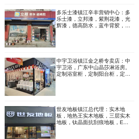
多乐士漆镇江辛丰营销中心：多
乐士漆，立邦漆，紫荆花漆，光
辉漆，德高防水，蓝牛背胶，立
邦防水，墙纸，墙布，涂料
中宇卫浴镇江金之桥专卖店：中
宇卫浴，广东中山晶莎淋浴房。
定制浴室柜，定制阳台柜，定制
淋浴房，马桶洁具，龙头花洒，
水槽，五金挂件等
世友地板镇江总代理：实木地
板，地热王实木地板，三层实木
地板，钛晶面抗刮痕地板，ENF
级实木复合地板等