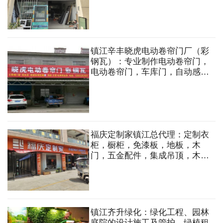
镇江辛丰晓虎电动卷帘门厂（彩
钢瓦）：专业制作电动卷帘门，
电动卷帘门，车库门，自动感应
伸缩门，彩钢瓦，夹芯板，透明
瓦，角铁方管搭建各类房子，雨
棚，不锈钢门窗，铝合金门窗，
电焊等
福庆定制家镇江总代理：定制衣
柜，橱柜，免漆板，地板，木
门，五金配件，集成吊顶，木工
板，多层板，石膏板，轻钢龙
骨，木方等
镇江齐升绿化：绿化工程、园林
庭院的设计施工及管护，绿植租