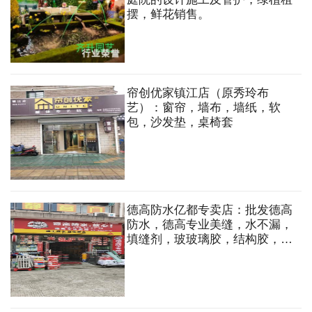
摆，鲜花销售。
帘创优家镇江店（原秀玲布
艺）：窗帘，墙布，墙纸，软
包，沙发垫，桌椅套
德高防水亿都专卖店：批发德高
防水，德高专业美缝，水不漏，
填缝剂，玻玻璃胶，结构胶，强
效瓷砖背胶，兼批立邦油漆，油
漆辅料