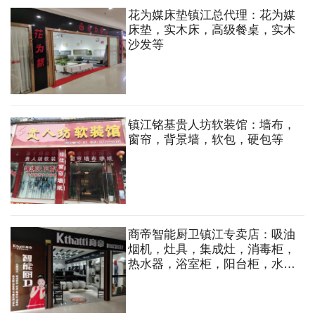
花为媒床垫镇江总代理：花为媒
床垫，实木床，高级餐桌，实木
沙发等
镇江铭基贵人坊软装馆：墙布，
窗帘，背景墙，软包，硬包等
商帝智能厨卫镇江专卖店：吸油
烟机，灶具，集成灶，消毒柜，
热水器，浴室柜，阳台柜，水
槽，马桶，花洒，龙头等