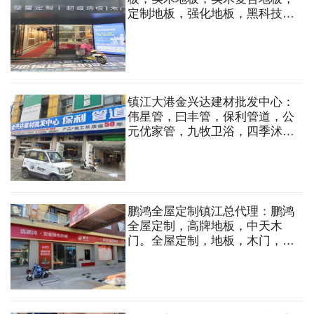
定制地板，强化地板，黑科技地
板，整屋定制，超极墙板，木门
等
镇江大港金兴达建材批发中心：
伟星管，曰丰管，保利管道，公
元优家管，九牧卫浴，四季沭歌
厨电，公牛开关，施耐德开关，
公牛照明，欧普照明，电动工
具，钢管，波纹管等
鹏鸿全屋定制镇江总代理：鹏鸿
全屋定制，高牌地板，中天木
门。全屋定制，地板，木门，五
金，蜂窝大板吊顶，免漆板，木
工板，阻燃板，欧松板，石膏板
等