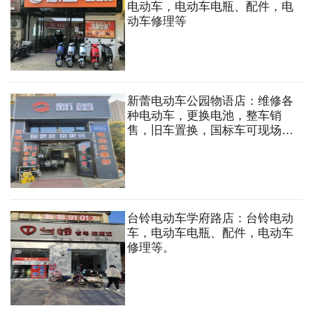
电动车，电动车电瓶、配件，电
动车修理等
新蕾电动车公园物语店：维修各
种电动车，更换电池，整车销
售，旧车置换，国标车可现场上
牌
台铃电动车学府路店：台铃电动
车，电动车电瓶、配件，电动车
修理等。