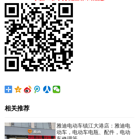
相关推荐
雅迪电动车镇江大港店：雅迪电
动车，电动车电瓶、配件，电动
车修理等