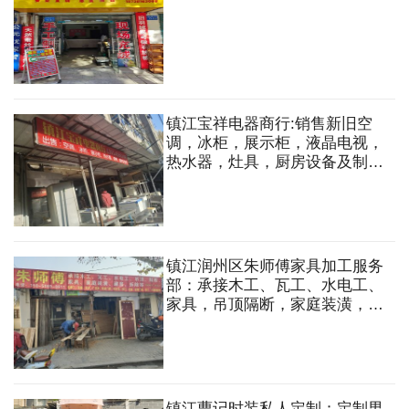
镇江宝祥电器商行:销售新旧空
调，冰柜，展示柜，液晶电视，
热水器，灶具，厨房设备及制冷
设备等.回收空调，厨房设备的
等废旧物资。
镇江润州区朱师傅家具加工服务
部：承接木工、瓦工、水电工、
家具，吊顶隔断，家庭装潢，电
焊工，雨棚，货贺，广告牌，防
盗门窗等
镇江曹记时装私人定制：定制男