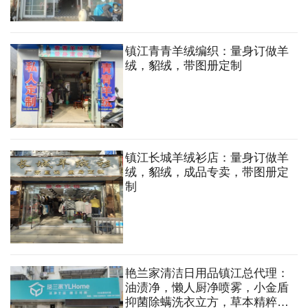
镇江青青羊绒编织：量身订做羊
绒，貂绒，带图册定制
镇江长城羊绒衫店：量身订做羊
绒，貂绒，成品专卖，带图册定
制
艳兰家清洁日用品镇江总代理：
油渍净，懒人厨净喷雾，小金盾
抑菌除螨洗衣立方，草本精粹内