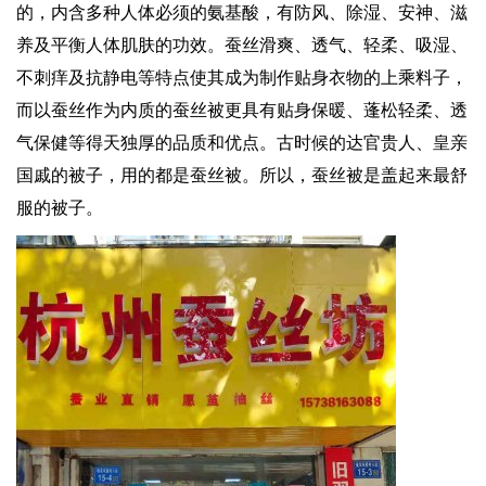
的，内含多种人体必须的氨基酸，有防风、除湿、安神、滋
养及平衡人体肌肤的功效。蚕丝滑爽、透气、轻柔、吸湿、
不刺痒及抗静电等特点使其成为制作贴身衣物的上乘料子，
而以蚕丝作为内质的蚕丝被更具有贴身保暖、蓬松轻柔、透
气保健等得天独厚的品质和优点。古时候的达官贵人、皇亲
国戚的被子，用的都是蚕丝被。所以，蚕丝被是盖起来最舒
服的被子。