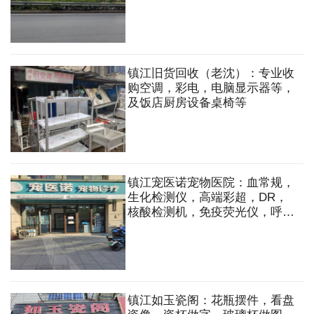
工程等
镇江旧货回收（老沈）：专业收
购空调，彩电，电脑显示器等，
及饭店厨房设备桌椅等
镇江宠医诺宠物医院：血常规，
生化检测仪，高端彩超，DR，
核酸检测机，免疫荧光仪，呼吸
麻醉机，显微镜等多种设备。
镇江如玉瓷阁：花瓶摆件，看盘