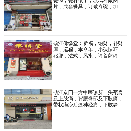
瓷像，瓷杯做字，玻璃杯做图
片，成套餐具，订做寿碗，加印
LoGo等
镇江佛缘堂：祈福，纳财，补财
库，运程，本命年，小孩惊吓，
驱邪，法式，风水，请菩萨请财
神爷开光
镇江京囗一方中医诊所：头颈肩
及上肢痛，背腰臀部及下肢痛，
带状疱疹后遗神经痛，下肢静脉
曲张（轻中度），周围性面瘫，
面肌痉挛，下肢动脉硬化，神经
性耳鸣，非器质性失眠，内科、
妇科等疑难杂病