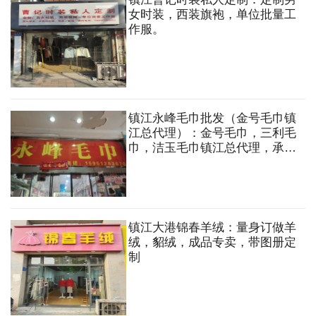
女时装，西装旗袍，单位批量工
作服。
镇江永峰毛巾批发（金号毛巾镇
江总代理）：金号毛巾，三利毛
巾，洁玉毛巾镇江总代理，承接
超市，休闲会所，浴室等团购业
务。
镇江大港锦春羊绒：量身订做羊
绒，貂绒，成品专卖，带图册定
制